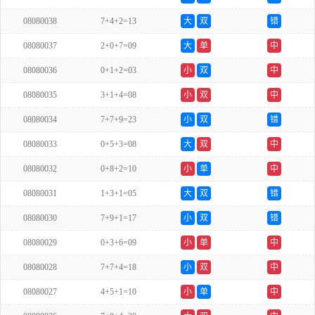
08080038
7+4+2=13
大
双
错
08080037
2+0+7=09
大
单
中
08080036
0+1+2=03
小
双
中
08080035
3+1+4=08
小
双
中
08080034
7+7+9=23
小
双
错
08080033
0+5+3=08
大
双
中
08080032
0+8+2=10
小
单
中
08080031
1+3+1=05
大
双
错
08080030
7+9+1=17
小
双
错
08080029
0+3+6=09
小
单
中
08080028
7+7+4=18
小
双
中
08080027
4+5+1=10
小
单
中