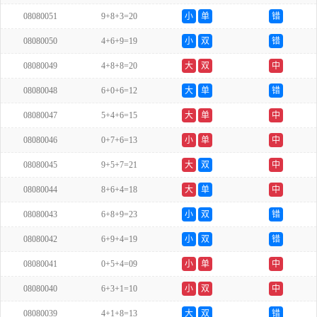
08080051
9+8+3=20
小
单
错
08080050
4+6+9=19
小
双
错
08080049
4+8+8=20
大
双
中
08080048
6+0+6=12
大
单
错
08080047
5+4+6=15
大
单
中
08080046
0+7+6=13
小
单
中
08080045
9+5+7=21
大
双
中
08080044
8+6+4=18
大
单
中
08080043
6+8+9=23
小
双
错
08080042
6+9+4=19
小
双
错
08080041
0+5+4=09
小
单
中
08080040
6+3+1=10
小
双
中
08080039
4+1+8=13
大
双
错