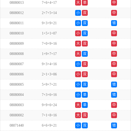
08080013
7+6+4=17
大
单
中
08080012
2+7+5=14
小
双
中
08080011
9+3+9=21
小
双
错
08080010
1+5+1=07
小
双
中
08080009
7+0+9=16
大
双
中
08080008
1+9+7=17
大
双
中
08080007
9+3+4=16
小
双
中
08080006
2+1+3=06
小
双
中
08080005
5+9+7=21
小
双
错
08080004
7+3+6=16
小
单
错
08080003
9+9+6=24
大
单
中
08080002
7+1+8=16
大
双
中
08071440
6+6+9=21
小
双
错