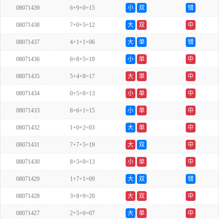
08071439
6+9+0=15
小
双
错
08071438
7+0+5=12
大
双
中
08071437
4+1+1=06
大
单
错
08071436
6+8+5=19
小
单
中
08071435
5+4+8=17
大
单
中
08071434
0+5+8=13
小
单
中
08071433
8+6+1=15
小
单
中
08071432
1+0+2=03
大
单
中
08071431
7+7+5=19
大
双
中
08071430
8+5+0=13
小
单
中
08071429
1+7+1=09
大
双
错
08071428
3+8+9=20
大
双
中
08071427
2+5+0=07
大
单
中