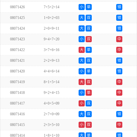
08071426
7+5+2=14
小
单
错
08071425
1+0+2=03
大
双
错
08071424
2+0+9=11
大
双
错
08071423
9+4+7=20
小
双
中
08071422
3+7+6=16
大
单
中
08071421
2+2+9=13
大
双
错
08071420
4+4+6=14
小
单
错
08071419
8+1+5=14
大
双
中
08071418
9+2+4=15
小
单
中
08071417
4+0+5=09
小
双
中
08071416
2+7+0=09
大
双
错
08071415
2+3+5=10
小
双
中
08071414
1+8+1=10
大
单
错