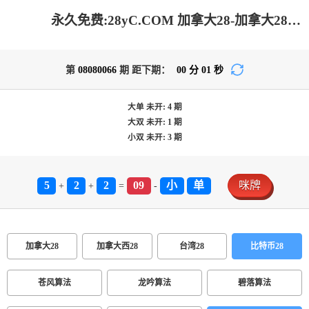
永久免费:28yC.COM 加拿大28-加拿大28pc预测结果查询|加拿大28pc开奖官网网站|加拿大28预测大神预测苹果版 |加拿大28pc开奖官网网站
第
08080066
期 距下期：
00
分
01
秒
大单
未开:
4
期
大双
未开:
1
期
小双
未开:
3
期
5
2
2
09
小
单
咪牌
+
+
=
-
加拿大28
加拿大西28
台湾28
比特币28
苍风算法
龙吟算法
碧落算法