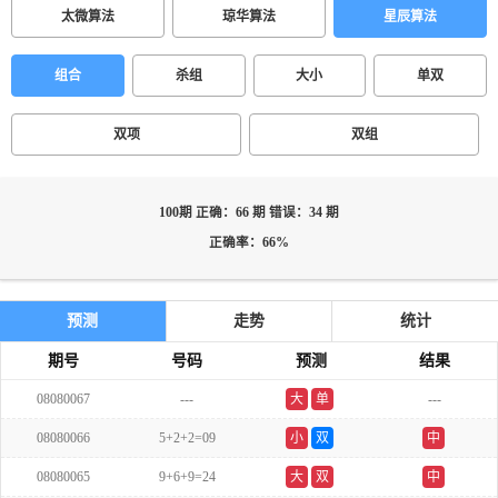
太微算法
琼华算法
星辰算法
组合
杀组
大小
单双
双项
双组
100期 正确：66 期 错误：34 期
正确率：66%
预测
走势
统计
期号
号码
预测
结果
08080067
---
大
单
---
08080066
5+2+2=09
小
双
中
08080065
9+6+9=24
大
双
中