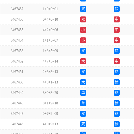
3467457
1+0+0=01
双
错
3467456
6+4+0=10
双
中
3467455
4+2+0=06
小
中
3467454
1+1+5=07
小
中
3467453
1+3+5=09
双
错
3467452
4+7+3=14
大
中
3467451
2+8+3=13
双
错
3467450
4+8+1=13
大
错
3467449
8+9+3=20
单
错
3467448
8+1+9=18
单
错
3467447
0+7+2=09
双
错
3467446
4+0+9=13
双
错