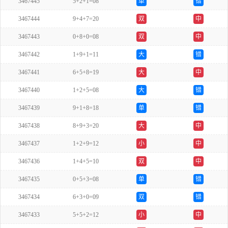
3467445
5+2+1=08
单
错
3467444
9+4+7=20
双
中
3467443
0+8+0=08
双
中
3467442
1+9+1=11
大
错
3467441
6+5+8=19
大
中
3467440
1+2+5=08
大
错
3467439
9+1+8=18
单
错
3467438
8+9+3=20
大
中
3467437
1+2+9=12
小
中
3467436
1+4+5=10
双
中
3467435
0+5+3=08
单
错
3467434
6+3+0=09
双
错
3467433
5+5+2=12
小
中