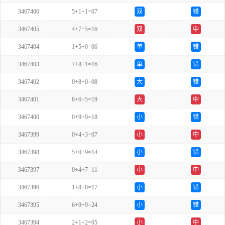
3467406
5+1+1=07
双
错
3467405
4+7+5=16
双
中
3467404
1+5+0=06
单
错
3467403
7+8+1=16
单
错
3467402
0+8+0=08
大
错
3467401
8+6+5=19
大
中
3467400
0+9+9=18
小
错
3467399
0+4+3=07
小
中
3467398
5+0+9=14
小
错
3467397
0+4+7=11
小
中
3467396
1+8+8=17
小
错
3467395
6+9+9=24
小
错
3467394
2+1+2=05
小
中