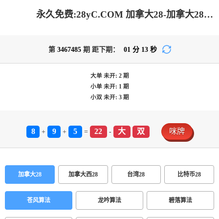
永久免费:28yC.COM 加拿大28-加拿大28pc预测结果查询|加拿大28pc开奖官网网站|加拿大28预测大神预测苹果版 |加拿大28pc开奖官网网站
第
3467485
期 距下期：
01
分
13
秒
大单
未开:
2
期
小单
未开:
1
期
小双
未开:
3
期
8
9
5
22
大
双
咪牌
+
+
=
-
加拿大28
加拿大西28
台湾28
比特币28
苍风算法
龙吟算法
碧落算法