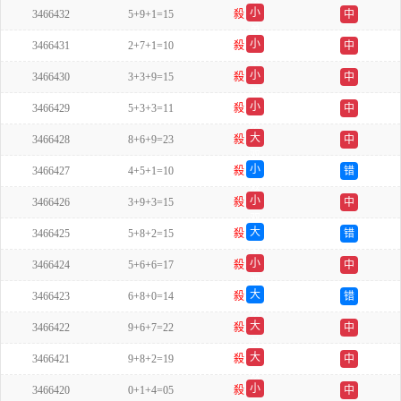
小
3466432
5+9+1=15
殺
中
单
小
3466431
2+7+1=10
殺
中
单
小
3466430
3+3+9=15
殺
中
双
小
3466429
5+3+3=11
殺
中
双
大
3466428
8+6+9=23
殺
中
双
小
3466427
4+5+1=10
殺
错
双
小
3466426
3+9+3=15
殺
中
双
大
3466425
5+8+2=15
殺
错
单
小
3466424
5+6+6=17
殺
中
双
大
3466423
6+8+0=14
殺
错
双
大
3466422
9+6+7=22
殺
中
单
大
3466421
9+8+2=19
殺
中
双
小
3466420
0+1+4=05
殺
中