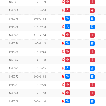
小
3466381
6+7+6=19
殺
中
单
大
3466380
4+8+2=14
殺
中
单
小
3466379
1+3+0=04
殺
错
双
大
3466378
8+5+5=18
殺
错
双
小
3466377
1+9+4=14
殺
中
单
小
3466376
4+5+3=12
殺
错
双
小
3466375
0+4+1=05
殺
中
双
小
3466374
5+4+9=18
殺
中
双
大
3466373
5+6+4=15
殺
错
单
小
3466372
1+6+1=08
殺
错
双
小
3466371
9+3+8=20
殺
中
单
小
3466370
3+2+5=10
殺
中
单
小
3466369
6+0+4=10
殺
错
双