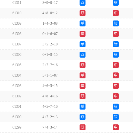
61311
8+9+0=17
双
错
61310
4+8+0=12
双
中
61309
1+4+3=08
单
错
61308
0+1+6=07
单
中
61307
3+5+2=10
单
错
61306
6+1+8=15
双
错
61305
2+7+7=16
双
中
61304
5+1+1=07
单
中
61303
4+6+5=15
单
中
61302
4+8+4=16
双
中
61301
4+5+7=16
单
错
61300
4+7+2=13
双
错
61299
7+4+3=14
双
中