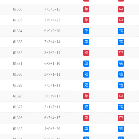
61336
7+5+3=15
单
中
61335
7+9+7=23
单
中
61334
9+9+2=20
单
错
61333
7+3+4=14
单
错
61332
8+4+2=14
双
中
61331
6+3+1=10
单
错
61330
3+7+1=11
双
错
61329
7+3+1=11
双
错
61328
5+3+9=17
单
中
61327
3+1+7=11
双
错
61326
6+7+4=17
单
中
61325
4+9+7=20
单
错