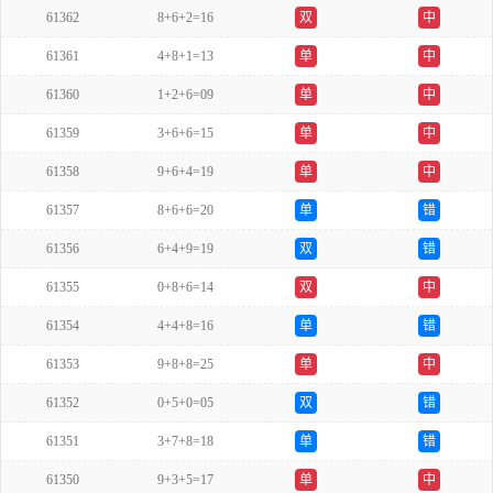
61362
8+6+2=16
双
中
61361
4+8+1=13
单
中
61360
1+2+6=09
单
中
61359
3+6+6=15
单
中
61358
9+6+4=19
单
中
61357
8+6+6=20
单
错
61356
6+4+9=19
双
错
61355
0+8+6=14
双
中
61354
4+4+8=16
单
错
61353
9+8+8=25
单
中
61352
0+5+0=05
双
错
61351
3+7+8=18
单
错
61350
9+3+5=17
单
中