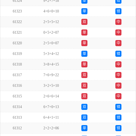
61324
9+2+7=18
单
错
61323
4+6+0=10
单
错
61322
2+5+5=12
双
中
61321
0+5+2=07
单
中
61320
2+5+0=07
单
中
61319
5+3+4=12
单
错
61318
3+8+4=15
单
中
61317
7+6+9=22
双
中
61316
3+2+5=10
双
中
61315
2+6+6=14
双
中
61314
6+7+0=13
双
错
61313
6+4+1=11
双
错
61312
2+2+2=06
单
错