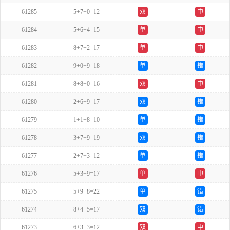
61285
5+7+0=12
双
中
61284
5+6+4=15
单
中
61283
8+7+2=17
单
中
61282
9+0+9=18
单
错
61281
8+8+0=16
双
中
61280
2+6+9=17
双
错
61279
1+1+8=10
单
错
61278
3+7+9=19
双
错
61277
2+7+3=12
单
错
61276
5+3+9=17
单
中
61275
5+9+8=22
单
错
61274
8+4+5=17
双
错
61273
6+3+3=12
双
中