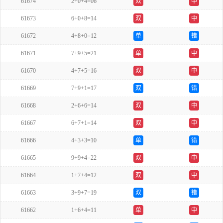
61674
2+0+4=06
双
中
61673
6+0+8=14
双
中
61672
4+8+0=12
单
错
61671
7+9+5=21
单
中
61670
4+7+5=16
双
中
61669
7+9+1=17
双
错
61668
2+6+6=14
双
中
61667
6+7+1=14
双
中
61666
4+3+3=10
单
错
61665
9+9+4=22
双
中
61664
1+7+4=12
双
中
61663
3+9+7=19
双
错
61662
1+6+4=11
单
中