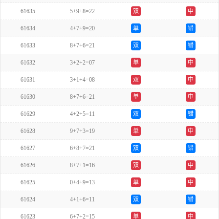
61635
5+9+8=22
双
中
61634
4+7+9=20
单
错
61633
8+7+6=21
双
错
61632
3+2+2=07
单
中
61631
3+1+4=08
双
中
61630
8+7+6=21
单
中
61629
4+2+5=11
双
错
61628
9+7+3=19
单
中
61627
6+8+7=21
双
错
61626
8+7+1=16
双
中
61625
0+4+9=13
单
中
61624
4+1+6=11
双
错
61623
6+7+2=15
单
中