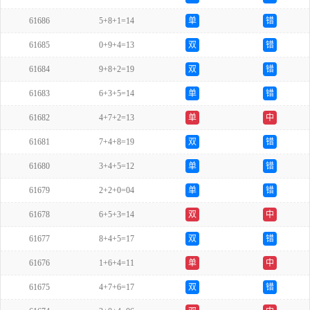
61686
5+8+1=14
单
错
61685
0+9+4=13
双
错
61684
9+8+2=19
双
错
61683
6+3+5=14
单
错
61682
4+7+2=13
单
中
61681
7+4+8=19
双
错
61680
3+4+5=12
单
错
61679
2+2+0=04
单
错
61678
6+5+3=14
双
中
61677
8+4+5=17
双
错
61676
1+6+4=11
单
中
61675
4+7+6=17
双
错