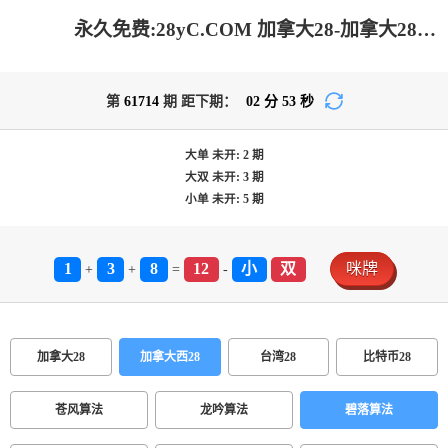
永久免费:28yC.COM 加拿大28-加拿大28pc预测结果查询|加拿大28pc开奖官网网站|加拿大28预测大神预测苹果版 |加拿大28pc开奖官网网站
第
61714
期 距下期：
02
分
53
秒
大单
未开:
2
期
大双
未开:
3
期
小单
未开:
5
期
1
3
8
12
小
双
咪牌
+
+
=
-
加拿大28
加拿大西28
台湾28
比特币28
苍风算法
龙吟算法
碧落算法